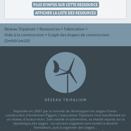
PLUS D'INFOS SUR CETTE RESSOURCE
AFFICHER LA LISTE DES RESOURCES
Réseau Tripalium
>
Ressources
>
Fabrication
>
Aide à la construction
>
Graph des étapes de construction
(3m60/4m20)
Impulsée en 2007 par la volonté de développer les stages d’auto-
construction d'éoliennes Piggott, l’association Tripalium s’est transformée en
un réseau d’acteur-rices. Sans salarié ni subvention, sa vitalité repose sur la
dynamique des stages : les anciens stagiaires sont invités à devenir
formateurs, puis à organiser des stages...