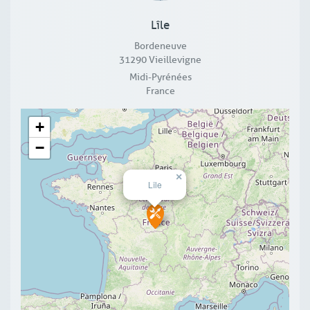
Lîle
Bordeneuve
31290
Vieillevigne
Midi-Pyrénées
France
+
−
×
Lîle