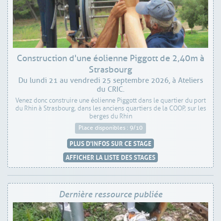
Construction d'une éolienne Piggott de 2,40m à
Strasbourg
Du lundi 21 au vendredi 25 septembre 2026, à Ateliers
du CRIC.
Venez donc construire une éolienne Piggott dans le quartier du port
du Rhin à Strasbourg, dans les anciens quartiers de la COOP, sur les
berges du Rhin
Place disponibles : 9/10
PLUS D'INFOS SUR CE STAGE
AFFICHER LA LISTE DES STAGES
Dernière ressource publiée