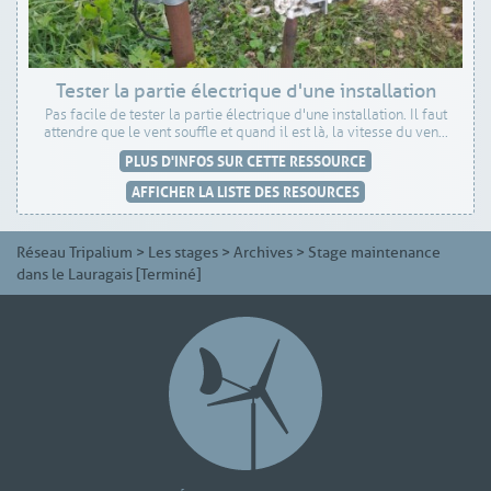
Tester la partie électrique d'une installation
Pas facile de tester la partie électrique d'une installation. Il faut
attendre que le vent souffle et quand il est là, la vitesse du ven...
PLUS D'INFOS SUR CETTE RESSOURCE
AFFICHER LA LISTE DES RESOURCES
Réseau Tripalium
>
Les stages
>
Archives
>
Stage maintenance
dans le Lauragais [Terminé]