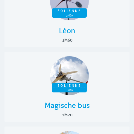
ÉOLIENNE
3M60
Léon
3M60
ÉOLIENNE
1M20
Magische bus
1M20