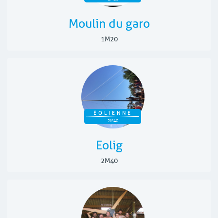
Moulin du garo
1M20
ÉOLIENNE
2M40
Eolig
2M40