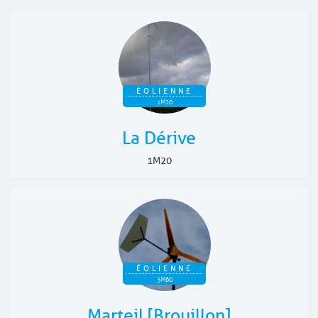
ÉOLIENNE
1M20
La Dérive
1M20
ÉOLIENNE
3M60
Marteil [Brouillon]