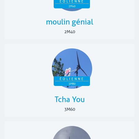
ÉOLIENNE
2M40
moulin génial
2M40
ÉOLIENNE
3M60
Tcha You
3M60