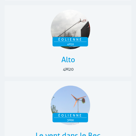
ÉOLIENNE
4M20
Alto
4M20
ÉOLIENNE
3M00
Le vent dans le Bec