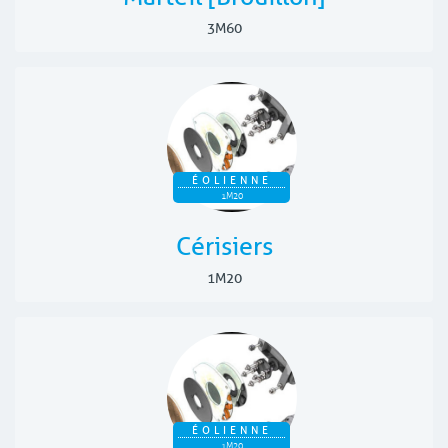
3M60
ÉOLIENNE
1M20
Cérisiers
1M20
ÉOLIENNE
1M20