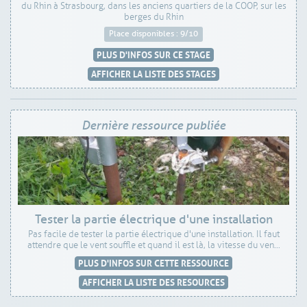
du Rhin à Strasbourg, dans les anciens quartiers de la COOP, sur les
berges du Rhin
Place disponibles : 9/10
PLUS D'INFOS SUR CE STAGE
AFFICHER LA LISTE DES STAGES
Dernière ressource publiée
Tester la partie électrique d'une installation
Pas facile de tester la partie électrique d'une installation. Il faut
attendre que le vent souffle et quand il est là, la vitesse du ven...
PLUS D'INFOS SUR CETTE RESSOURCE
AFFICHER LA LISTE DES RESOURCES