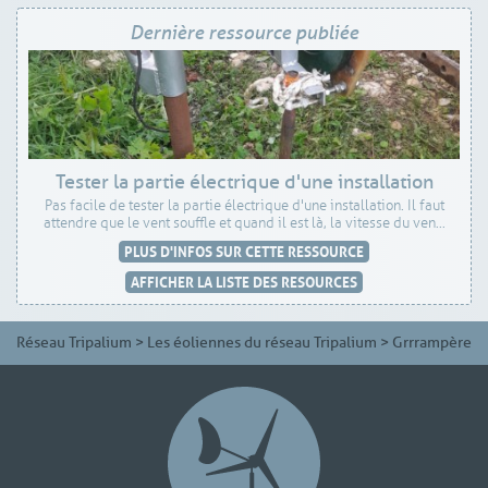
Dernière ressource publiée
Tester la partie électrique d'une installation
Pas facile de tester la partie électrique d'une installation. Il faut
attendre que le vent souffle et quand il est là, la vitesse du ven...
PLUS D'INFOS SUR CETTE RESSOURCE
AFFICHER LA LISTE DES RESOURCES
Réseau Tripalium
>
Les éoliennes du réseau Tripalium
>
Grrrampère