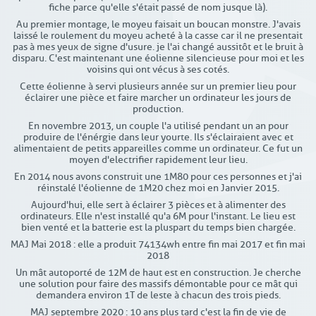
fiche parce qu'elle s'était passé de nom jusque là).
Au premier montage, le moyeu faisait un boucan monstre. J'avais
laissé le roulement du moyeu acheté à la casse car il ne presentait
pas à mes yeux de signe d'usure. je l'ai changé aussitôt et le bruit à
disparu. C'est maintenant une éolienne silencieuse pour moi et les
voisins qui ont vécus à ses cotés.
Cette éolienne à servi plusieurs année sur un premier lieu pour
éclairer une pièce et faire marcher un ordinateur les jours de
production.
En novembre 2013, un couple l'a utilisé pendant un an pour
produire de l'énérgie dans leur yourte. Ils s'éclairaient avec et
alimentaient de petits appareilles comme un ordinateur. Ce fut un
moyen d'electrifier rapidement leur lieu.
En 2014 nous avons construit une 1M80 pour ces personnes et j'ai
réinstalé l'éolienne de 1M20 chez moi en Janvier 2015.
Aujourd'hui, elle sert à éclairer 3 pièces et à alimenter des
ordinateurs. Elle n'est installé qu'a 6M pour l'instant. Le lieu est
bien venté et la batterie est la pluspart du temps bien chargée.
MAJ Mai 2018 : elle a produit 74134wh entre fin mai 2017 et fin mai
2018
Un mât autoporté de 12M de haut est en construction. Je cherche
une solution pour faire des massifs démontable pour ce mât qui
demandera environ 1T de leste à chacun des trois pieds.
MAJ septembre 2020 : 10 ans plus tard c'est la fin de vie de