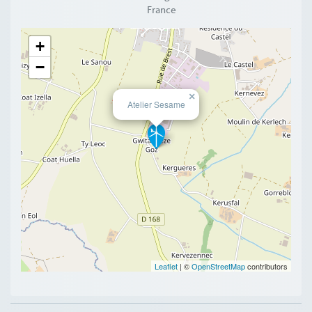
France
+
−
×
Atelier Sesame
Leaflet
| ©
OpenStreetMap
contributors