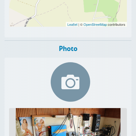
Leaflet
| ©
OpenStreetMap
contributors
Photo