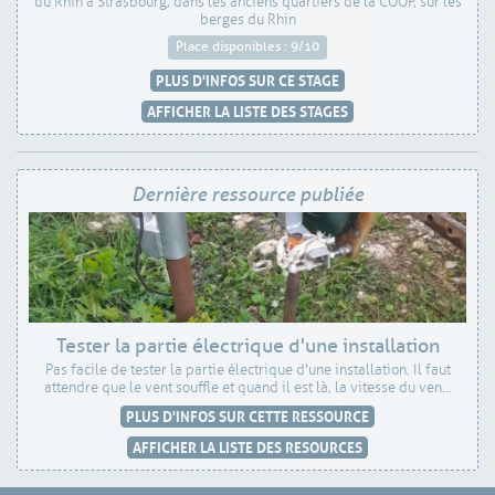
du Rhin à Strasbourg, dans les anciens quartiers de la COOP, sur les
berges du Rhin
Place disponibles : 9/10
PLUS D'INFOS SUR CE STAGE
AFFICHER LA LISTE DES STAGES
Dernière ressource publiée
Tester la partie électrique d'une installation
Pas facile de tester la partie électrique d'une installation. Il faut
attendre que le vent souffle et quand il est là, la vitesse du ven...
PLUS D'INFOS SUR CETTE RESSOURCE
AFFICHER LA LISTE DES RESOURCES