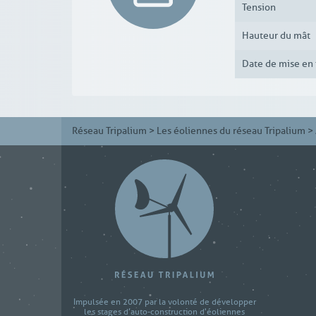
Tension
Hauteur du mât
Date de mise en 
Réseau Tripalium
>
Les éoliennes du réseau Tripalium
>
Impulsée en 2007 par la volonté de développer
les stages d’auto-construction d'éoliennes