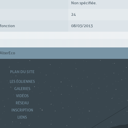
Non spécifiée.
24
fonction
08/03/2013
AlterEco
PLAN DU SITE
LES ÉOLIENNES
GALERIES
VIDÉOS
RÉSEAU
INSCRIPTION
LIENS