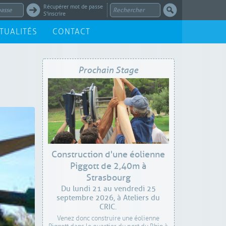
Récupérer mot de passe
S'inscrire
TUALITÉS
CONTACT
Prochain Stage
Construction d'une éolienne
Piggott de 2,40m à
Strasbourg
Du lundi 21 au vendredi 25
septembre 2026, à Ateliers du
CRIC.
Venez donc construire une éolienne