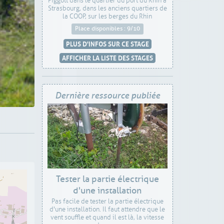
Piggott dans le quartier du port du Rhin à
Strasbourg, dans les anciens quartiers de
la COOP, sur les berges du Rhin
Place disponibles : 9/10
PLUS D'INFOS SUR CE STAGE
AFFICHER LA LISTE DES STAGES
Dernière ressource publiée
Tester la partie électrique
d'une installation
Pas facile de tester la partie électrique
d'une installation. Il faut attendre que le
vent souffle et quand il est là, la vitesse