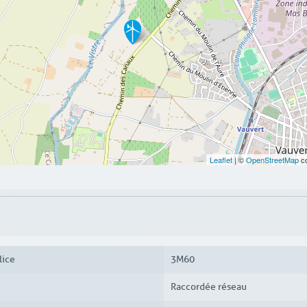
Leaflet
| ©
OpenStreetMap
co
lice
3M60
Raccordée réseau