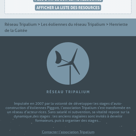
AFFICHER LA LISTE DES RESOURCES
Réseau Tripalium
>
Les éoliennes du réseau Tripalium
>
Henriette
de la Gaitée
Impulsée en 2007 par la volonté de développer les stages d’auto-
construction d'éoliennes Piggott, l’association Tripalium s’est transformée en
un réseau d’acteur-rices. Sans salarié ni subvention, sa vitalité repose sur la
dynamique des stages : les anciens stagiaires sont invités à devenir
formateurs, puis à organiser des stages...
Contacter l'association Tripalium