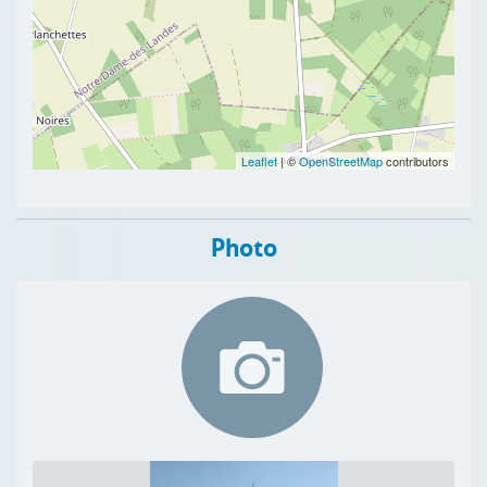
Leaflet
| ©
OpenStreetMap
contributors
Photo