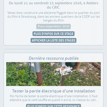
Du lundi 21 au vendredi 25 septembre 2026, à Ateliers
du CRIC.
Venez donc construire une éolienne Piggott dans le quartier du port
du Rhin à Strasbourg, dans les anciens quartiers de la COOP, sur les
berges du Rhin
Place disponibles : 9/10
PLUS D'INFOS SUR CE STAGE
AFFICHER LA LISTE DES STAGES
Dernière ressource publiée
Tester la partie électrique d'une installation
Pas facile de tester la partie électrique d'une installation. Il faut
attendre que le vent souffle et quand il est là, la vitesse du ven...
PLUS D'INFOS SUR CETTE RESSOURCE