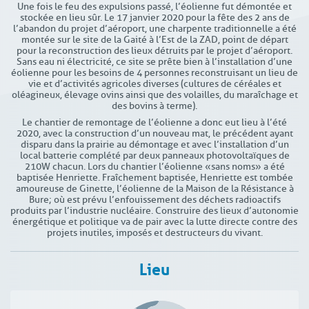
Une fois le feu des expulsions passé, l’éolienne fut démontée et
stockée en lieu sûr. Le 17 janvier 2020 pour la fête des 2 ans de
l’abandon du projet d’aéroport, une charpente traditionnelle a été
montée sur le site de la Gaité à l’Est de la ZAD, point de départ
pour la reconstruction des lieux détruits par le projet d’aéroport.
Sans eau ni électricité, ce site se prête bien à l’installation d’une
éolienne pour les besoins de 4 personnes reconstruisant un lieu de
vie et d’activités agricoles diverses (cultures de céréales et
oléagineux, élevage ovins ainsi que des volailles, du maraîchage et
des bovins à terme).
Le chantier de remontage de l’éolienne a donc eut lieu à l’été
2020, avec la construction d’un nouveau mat, le précédent ayant
disparu dans la prairie au démontage et avec l’installation d’un
local batterie complété par deux panneaux photovoltaïques de
210W chacun. Lors du chantier l’éolienne « sans noms » a été
baptisée Henriette. Fraîchement baptisée, Henriette est tombée
amoureuse de Ginette, l’éolienne de la Maison de la Résistance à
Bure ; où est prévu l’enfouissement des déchets radioactifs
produits par l’industrie nucléaire. Construire des lieux d’autonomie
énergétique et politique va de pair avec la lutte directe contre des
projets inutiles, imposés et destructeurs du vivant.
Lieu