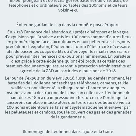
mixeur plongeant et de recharger les batteries de visseuses, de
téléphones et d’ordinateurs portables des 100noms et de leurs
voisin-e-s.
Éolienne gardant le cap dans la tempête post aéroport.
En 2018 l’annonce de l’abandon du projet d’aéroport et la vague
d’expulsions qui l’a suivie a mis les 100 noms comme d’autres lieux
en première ligne face aux militaires et aux pelleteuses. Les jours
précédents l’expulsion, l’éolienne a fourni l’électricité nécessaire
afin de passer les coups de fils ou d’envoyer les mails nécessaires
pour prévenir des menaces d’expulsions imminentes. En parallèle
c’est grâce à cette éolienne qu’ont été produits certains des
premiers documents qui assureront la protection administrative et
agricole de la ZAD au sortir des expulsions de 2018.
Le jour de l’expulsion du 9 avril 2018, jusqu’au dernier moment, les
batteries de l’éolienne ont rechargé téléphones, cameras, talkie
walkies et ont alimenté la cibi qui rendit l’antenne quelques
instants avant la destruction de la maison collective. L’éolienne du
haut de ses 18m a du impressionner les forces de l’ordre qui la
laissèrent sur place intacte alors que les restes des lieux de vie au
100 noms et alentours se faisaient systématiquement enlever par
les pelleteuses et camions, sous le couvert des gaz et des grenades
de la gendarmerie.
Remontage de l’éolienne dans la joie et la Gaité