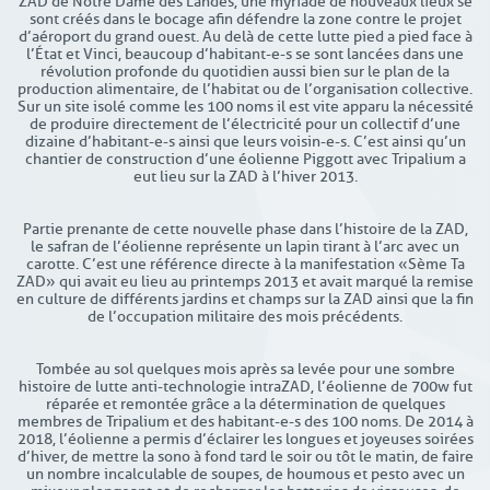
ZAD de Notre Dame des Landes, une myriade de nouveaux lieux se
sont créés dans le bocage afin défendre la zone contre le projet
d’aéroport du grand ouest. Au delà de cette lutte pied a pied face à
l’État et Vinci, beaucoup d’habitant-e-s se sont lancées dans une
révolution profonde du quotidien aussi bien sur le plan de la
production alimentaire, de l’habitat ou de l’organisation collective.
Sur un site isolé comme les 100 noms il est vite apparu la nécessité
de produire directement de l’électricité pour un collectif d’une
dizaine d’habitant-e-s ainsi que leurs voisin-e-s. C’est ainsi qu’un
chantier de construction d’une éolienne Piggott avec Tripalium a
eut lieu sur la ZAD à l’hiver 2013.
Partie prenante de cette nouvelle phase dans l’histoire de la ZAD,
le safran de l’éolienne représente un lapin tirant à l’arc avec un
carotte. C’est une référence directe à la manifestation « Sème Ta
ZAD » qui avait eu lieu au printemps 2013 et avait marqué la remise
en culture de différents jardins et champs sur la ZAD ainsi que la fin
de l’occupation militaire des mois précédents.
Tombée au sol quelques mois après sa levée pour une sombre
histoire de lutte anti-technologie intraZAD, l’éolienne de 700w fut
réparée et remontée grâce a la détermination de quelques
membres de Tripalium et des habitant-e-s des 100 noms. De 2014 à
2018, l’éolienne a permis d’éclairer les longues et joyeuses soirées
d’hiver, de mettre la sono à fond tard le soir ou tôt le matin, de faire
un nombre incalculable de soupes, de houmous et pesto avec un