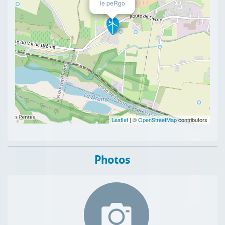
le peRgo
Leaflet
| ©
OpenStreetMap
contributors
Photos