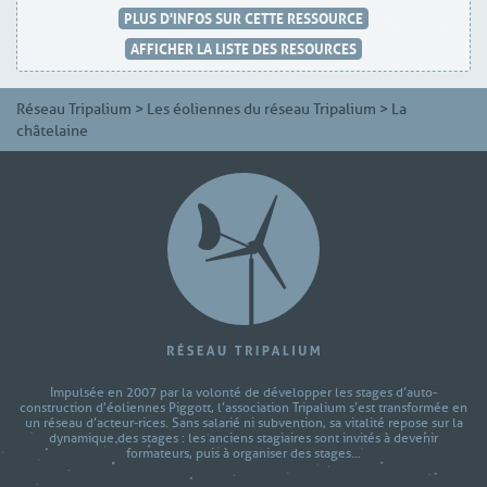
PLUS D'INFOS SUR CETTE RESSOURCE
AFFICHER LA LISTE DES RESOURCES
Réseau Tripalium
>
Les éoliennes du réseau Tripalium
>
La
châtelaine
Impulsée en 2007 par la volonté de développer les stages d’auto-
construction d'éoliennes Piggott, l’association Tripalium s’est transformée en
un réseau d’acteur-rices. Sans salarié ni subvention, sa vitalité repose sur la
dynamique des stages : les anciens stagiaires sont invités à devenir
formateurs, puis à organiser des stages...