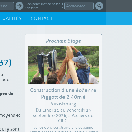
Récupérer mot de passe
S'inscrire
TUALITÉS
CONTACT
Prochain Stage
32)
our
e pour
Construction d'une éolienne
peu de
Piggott de 2,40m à
Strasbourg
Du lundi 21 au vendredi 25
 moyens et
septembre 2026, à Ateliers du
CRIC.
Venez donc construire une éolienne
qui y sont