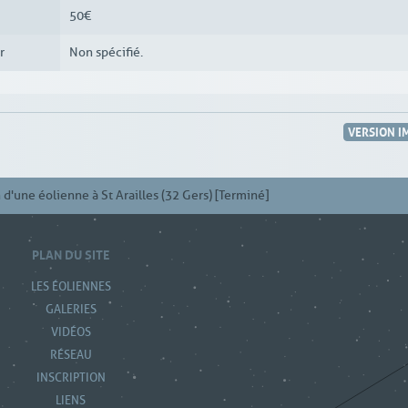
50€
r
Non spécifié.
VERSION I
d'une éolienne à St Arailles (32 Gers) [Terminé]
PLAN DU SITE
LES ÉOLIENNES
GALERIES
VIDÉOS
RÉSEAU
INSCRIPTION
LIENS