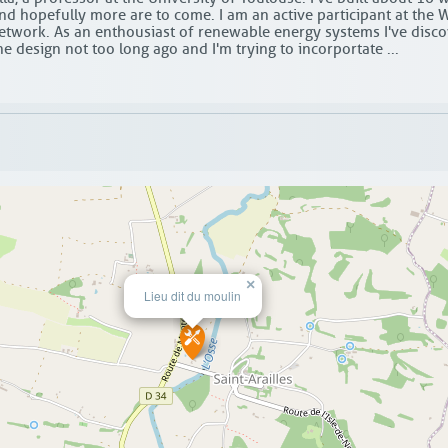
and hopefully more are to come. I am an active participant at the 
work. As an enthousiast of renewable energy systems I've disc
ne design not too long ago and I'm trying to incorportate ...
×
Lieu dit du moulin