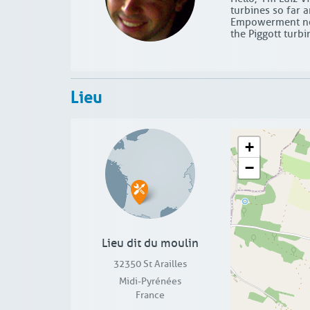
turbines so far 
Empowerment net
the Piggott turbi
Lieu
+
−
Lieu dit du moulin
32350
St Arailles
Midi-Pyrénées
France