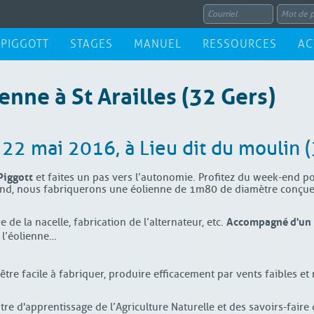
 PIGGOTT
STAGES
MANUEL
RESSOURCES
AC
enne à St Arailles (32 Gers)
2 mai 2016, à Lieu dit du moulin (
Piggott
et faites un pas vers l’autonomie. Profitez du week-end p
k-end, nous fabriquerons une éolienne de 1m80 de diamètre conçu
Accompagné d'un 
 de la nacelle, fabrication de l’alternateur, etc.
 l’éolienne…
tre facile à fabriquer, produire efficacement par vents faibles et
tre d'apprentissage de l’Agriculture Naturelle et des savoirs-faire 