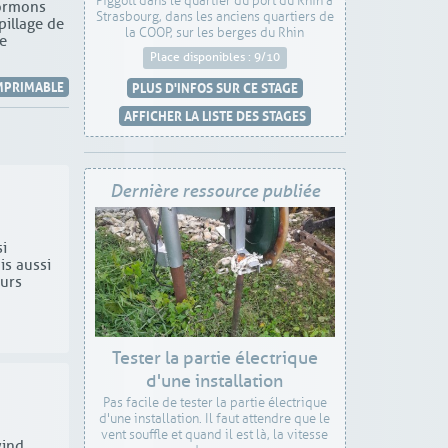
Piggott dans le quartier du port du Rhin à
formons
Strasbourg, dans les anciens quartiers de
pillage de
la COOP, sur les berges du Rhin
ce
Place disponibles : 9/10
MPRIMABLE
PLUS D'INFOS SUR CE STAGE
AFFICHER LA LISTE DES STAGES
Dernière ressource publiée
i
is aussi
urs
Tester la partie électrique
d'une installation
Pas facile de tester la partie électrique
d'une installation. Il faut attendre que le
vent souffle et quand il est là, la vitesse
wind