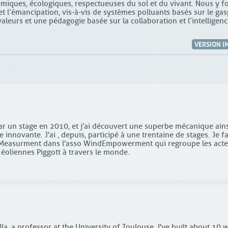
iques, écologiques, respectueuses du sol et du vivant. Nous y 
t l’émancipation, vis-à-vis de systèmes polluants basés sur le gas
aleurs et une pédagogie basée sur la collaboration et l’intelligen
VERSION I
r un stage en 2010, et j'ai découvert une superbe mécanique ains
innovante. J'ai , depuis, participé à une trentaine de stages. Je fa
 Measurment dans l'asso WindEmpowerment qui regroupe les acte
 éoliennes Piggott à travers le monde.
illa, a professor at the University of Toulouse. I've built about 10 