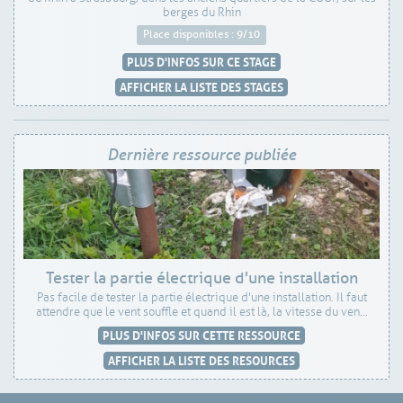
berges du Rhin
Place disponibles : 9/10
PLUS D'INFOS SUR CE STAGE
AFFICHER LA LISTE DES STAGES
Dernière ressource publiée
Tester la partie électrique d'une installation
Pas facile de tester la partie électrique d'une installation. Il faut
attendre que le vent souffle et quand il est là, la vitesse du ven...
PLUS D'INFOS SUR CETTE RESSOURCE
AFFICHER LA LISTE DES RESOURCES