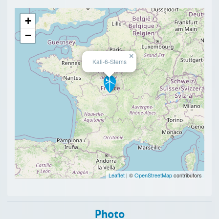
+
−
×
Kali-6-Stems
Leaflet
| ©
OpenStreetMap
contributors
Photo