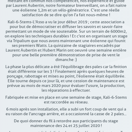
mettant en commun nos compétences, nos expérience et guidé
par Laurent Aubertin, notre formateur bienveillant, on a fait naitre
une éolienne 1,2m et un vélo-génératrice. C'est une réelle
satisfaction de se dire qu'on l'a fait nous-même !
Kali-6-Stems-L'Asso a vu le jour début 2019 ; cette association a
pour but de démocratiser et diffuser les savoirs et savoir-faire
permettant un mode de vie soutenable. Sur un terrain de 6000m2,
on explore les techniques durables ! Et c'est en organisant un stage
via Tripalium que nous avons maintenant une éolienne qui founit
ses premiers Watts. La quinzaine de stagiaires encadrés par
Laurent Aubertin et Hubert Marin ont oeuvré une semaine entière
pour une belle première démonstration de prise de vent le
dimanche :)
La phase la plus délicate a été l'équilibrage des pales car la finition
était différente sur les 3 ! Finalement après quelques heures de
ponçage, rabottage et mises au point, l'éolienne était équilibrée.
Elle tourne depuis ce jour là, et une cession de maintenance est
prévue au mois de mars 2020 pour évaluer l'usure, la production,
les réparations à effectuer.
Fabriquée et mise en place en une semaine de stage, Kali-6-Stems
est raccordée au réseau.
6 mois après son installation, elle a subi un fort coup de vent qui a
eu raison de l'ancrage arrière, et a occasionné la casse de 2 pales...
De quoi donner du fil à retordre aux participants du stage
maintenance des 24 et 25 juillet 2020 !