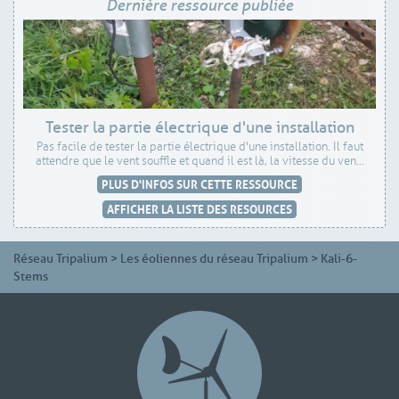
Dernière ressource publiée
Tester la partie électrique d'une installation
Pas facile de tester la partie électrique d'une installation. Il faut
attendre que le vent souffle et quand il est là, la vitesse du ven...
PLUS D'INFOS SUR CETTE RESSOURCE
AFFICHER LA LISTE DES RESOURCES
Réseau Tripalium
>
Les éoliennes du réseau Tripalium
>
Kali-6-
Stems