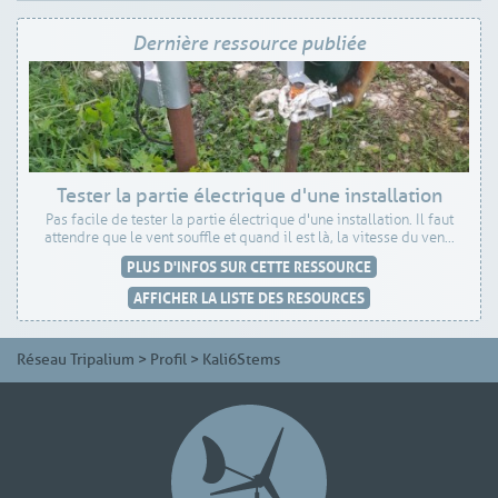
Dernière ressource publiée
Tester la partie électrique d'une installation
Pas facile de tester la partie électrique d'une installation. Il faut
attendre que le vent souffle et quand il est là, la vitesse du ven...
PLUS D'INFOS SUR CETTE RESSOURCE
AFFICHER LA LISTE DES RESOURCES
Réseau Tripalium
>
Profil
>
Kali6Stems