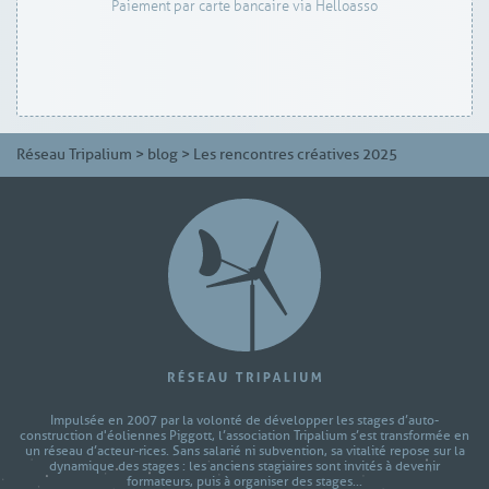
Paiement par carte bancaire via Helloasso
Réseau Tripalium
>
blog
>
Les rencontres créatives 2025
Impulsée en 2007 par la volonté de développer les stages d’auto-
construction d'éoliennes Piggott, l’association Tripalium s’est transformée en
un réseau d’acteur-rices. Sans salarié ni subvention, sa vitalité repose sur la
dynamique des stages : les anciens stagiaires sont invités à devenir
formateurs, puis à organiser des stages...