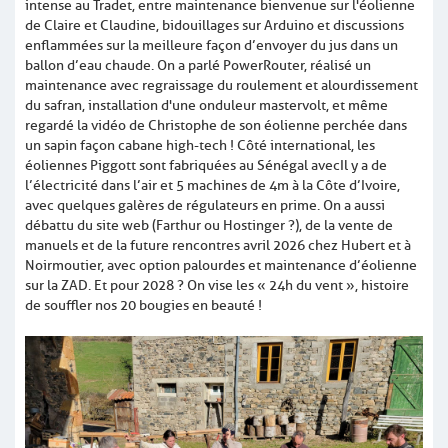
intense au Tradet, entre maintenance bienvenue sur l'éolienne
de Claire et Claudine, bidouillages sur Arduino et discussions
enflammées sur la meilleure façon d’envoyer du jus dans un
ballon d’eau chaude. On a parlé PowerRouter, réalisé un
maintenance avec regraissage du roulement et alourdissement
du safran, installation d'une onduleur mastervolt, et même
regardé la vidéo de Christophe de son éolienne perchée dans
un sapin façon cabane high-tech ! Côté international, les
éoliennes Piggott sont fabriquées au Sénégal avec Il y a de
l’électricité dans l’air et 5 machines de 4m à la Côte d’Ivoire,
avec quelques galères de régulateurs en prime. On a aussi
débattu du site web (Farthur ou Hostinger ?), de la vente de
manuels et de la future rencontres avril 2026 chez Hubert et à
Noirmoutier, avec option palourdes et maintenance d’éolienne
sur la ZAD. Et pour 2028 ? On vise les « 24h du vent », histoire
de souffler nos 20 bougies en beauté !