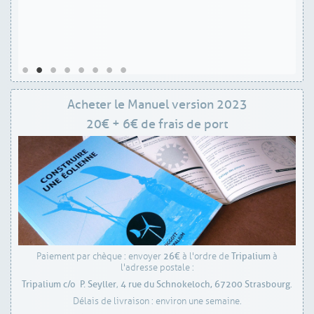
Acheter le Manuel version 2023
20€ + 6€ de frais de port
26€
Tripalium
Paiement par chèque : envoyer
à l'ordre de
à
l'adresse postale :
Tripalium c/o P. Seyller
4 rue du Schnokeloch,
67200 Strasbourg
,
.
Délais de livraison : environ une semaine.