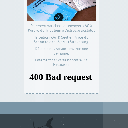
26€
Paiement par chèque : envoyer
à
Tripalium
l'ordre de
à l'adresse postale :
Tripalium c/o P. Seyller
4 rue du
,
Schnokeloch,
67200 Strasbourg
.
Délais de livraison : environ une
semaine.
Paiement par carte bancaire via
Helloasso