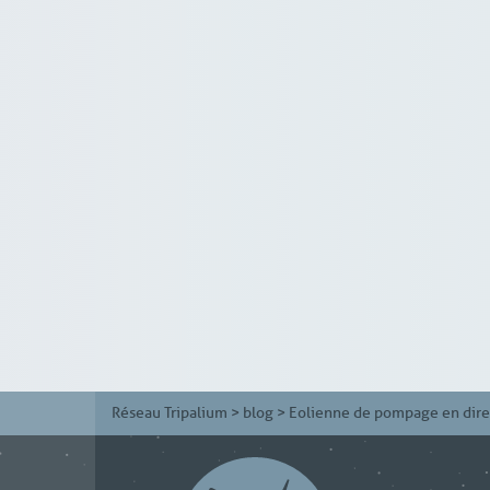
Réseau Tripalium
>
blog
>
Eolienne de pompage en dire