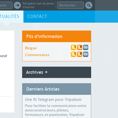
Récupérer mot de passe
S'inscrire
TUALITÉS
CONTACT
Fils d'information
Blogue
Commentaires
basé
Archives
.
Derniers Articles
Une fil Telegram pour Tripalium
Pour faciliter la communication entre
autoconstructeurs, pilotes,
formateurs, et passionées; Tripalium